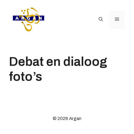
Ga
naar
de
Menu
inhoud
Debat en dialoog
foto’s
© 2026 Argan