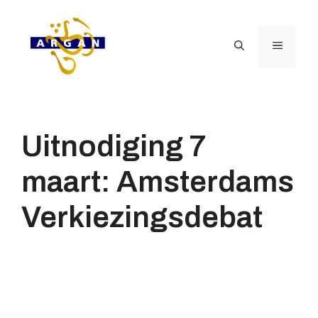
Ga
naar
de
Menu
inhoud
Uitnodiging 7
maart: Amsterdams
Verkiezingsdebat