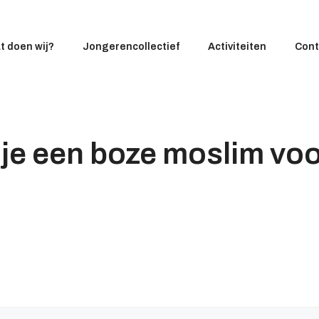
t doen wij?
Jongerencollectief
Activiteiten
Cont
 je een boze moslim voo