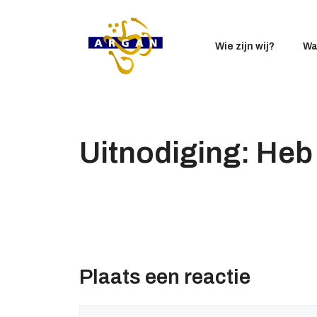
Ga
naar
de
Wie zijn wij?
Wa
inhoud
Uitnodiging: Heb
Plaats een reactie
Reactie