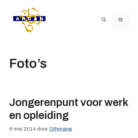
Ga
naar
de
Menu
inhoud
Foto’s
Jongerenpunt voor werk
en opleiding
6 mei 2014
door
Othmane