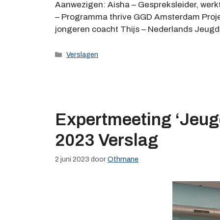
Aanwezigen: Aisha – Gespreksleider, werkt b
– Programma thrive GGD Amsterdam Project
jongeren coacht Thijs – Nederlands Jeugd
Categorieën
Verslagen
Expertmeeting ‘Jeugd
2023 Verslag
2 juni 2023
door
Othmane