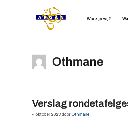
Ga
naar
de
Wie zijn wij?
Wa
inhoud
Othmane
Verslag rondetafelg
4 oktober 2023
door
Othmane