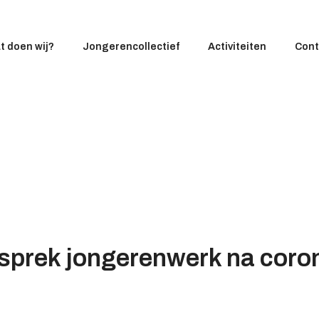
t doen wij?
Jongerencollectief
Activiteiten
Cont
esprek jongerenwerk na coro