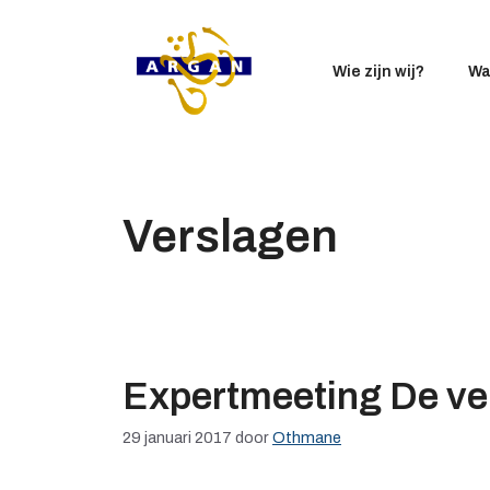
Ga
naar
de
Wie zijn wij?
Wa
inhoud
Verslagen
Expertmeeting De ve
29 januari 2017
door
Othmane