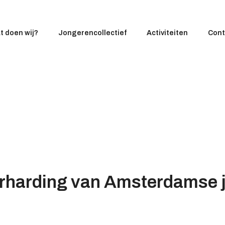
t doen wij?
Jongerencollectief
Activiteiten
Cont
rharding van Amsterdamse j