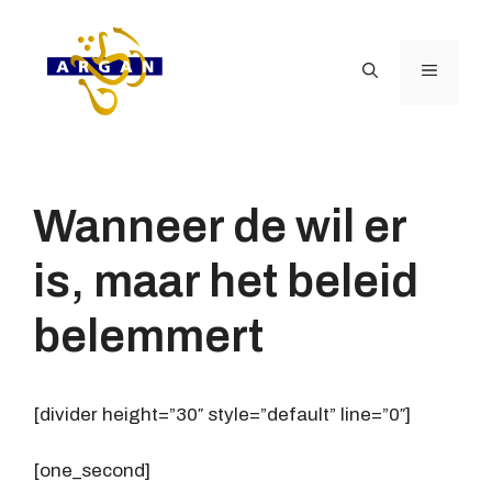
Ga
naar
de
Menu
inhoud
Wanneer de wil er
is, maar het beleid
belemmert
[divider height=”30″ style=”default” line=”0″]
[one_second]