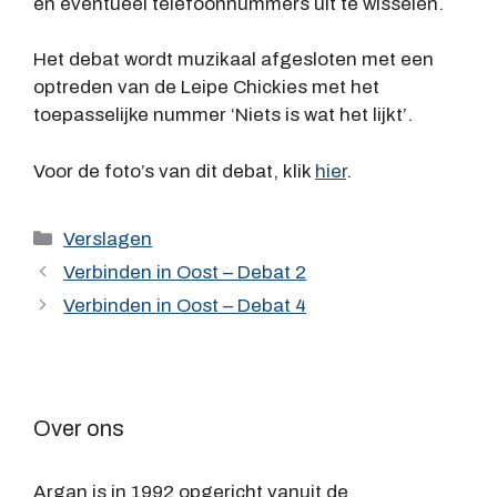
en eventueel telefoonnummers uit te wisselen.
Het debat wordt muzikaal afgesloten met een
optreden van de Leipe Chickies met het
toepasselijke nummer ‘Niets is wat het lijkt’.
Voor de foto’s van dit debat, klik
hier
.
Categorieën
Verslagen
Verbinden in Oost – Debat 2
Verbinden in Oost – Debat 4
Over ons
Argan is in 1992 opgericht vanuit de